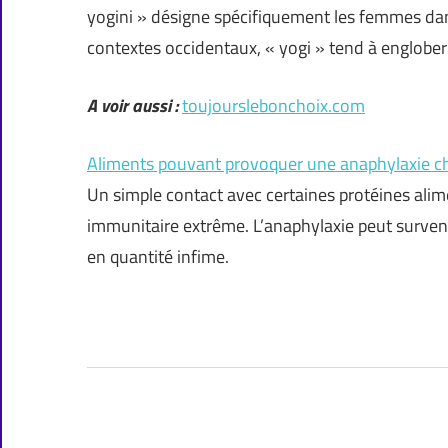
yogini » désigne spécifiquement les femmes dan
contextes occidentaux, « yogi » tend à englobe
A voir aussi :
toujourslebonchoix.com
Aliments pouvant provoquer une anaphylaxie c
Un simple contact avec certaines protéines alime
immunitaire extrême. L’anaphylaxie peut surven
en quantité infime.