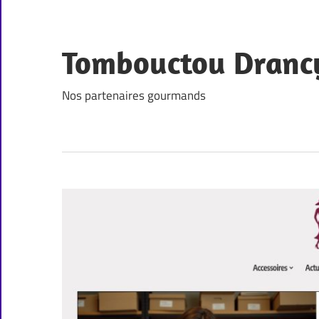
Skip
to
content
Tombouctou Dranc
Nos partenaires gourmands