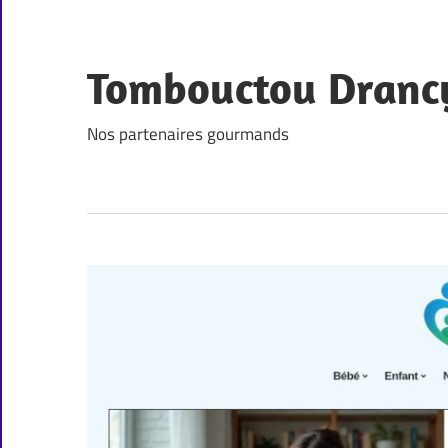
Skip
to
content
Tombouctou Dranc
Nos partenaires gourmands