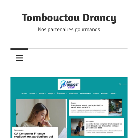
Skip
to
Tombouctou Drancy
content
Nos partenaires gourmands